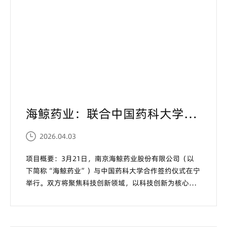
海鲸药业：联合中国药科大学打造科技硬实力...
2026.04.03
项目概要：3月21日，南京海鲸药业股份有限公司（以
下简称“海鲸药业”）与中国药科大学合作签约仪式在宁
举行。双方将聚焦科技创新领域，以科技创新为核心，
重点支持优秀师生开展前沿科研攻关，激发校企协同创
新，共同探索“科研+产业”深度融合的共赢模式。海鲸
药业向中国药科大学捐赠1000万元！设立“中国药科大