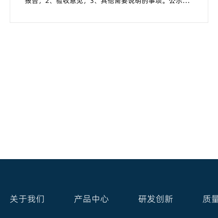
报告；2、验收意见；3、其他需要说明的事项。公示日
期为：2023年9月22日~2023年10月26日。公众可以在
公示期内以电话、信函、邮件或其他方式向我公司咨询
相关信息，并指出有关意见和建议。联系人：蔺主管联
系电话：17712906586联系...
关于我们
产品中心
研发创新
质