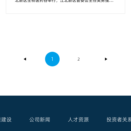
北新区生物医药谷举行，江北新区管委会主任吴勇强，
生命健康产业发展管理办主任许双华，经济发展局、规
划和自然资源局、建设与交通局、生态环境和水务局、
应急管理局、行政审批局、生命健康办主要负责同志，
扬子江药业集团代表赵敬...
1
2
量建设
公司新闻
人才资源
投资者关