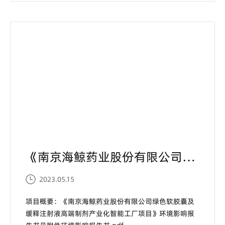
品种、273项推荐意见，现予以发布（见附件）。供各
医疗机构医师处方、药师审方提供循证参考依据。（点
击“阅读原文”，获取完整版《目...
《南京海鲸药业股份有限公司绿色软胶囊及缓释注射液高端制剂产业化智能工厂项目》环境影响报告书见附件...
2023.05.15
项目概要：《南京海鲸药业股份有限公司绿色软胶囊及
缓释注射液高端制剂产业化智能工厂项目》环境影响报