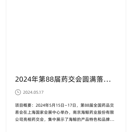
2024年第88届药交会圆满落幕 | 聚心合志 · 永不止步!...
2024.05.17
项目概要：2024年5月15日—17日，第88届全国药品交
易会在上海国家会展中心举办，南京海鲸药业股份有限
公司亮相药交会，集中展示了海鲸的产品特色和品牌价
值，与各大药企同行，共话行业新未来。...