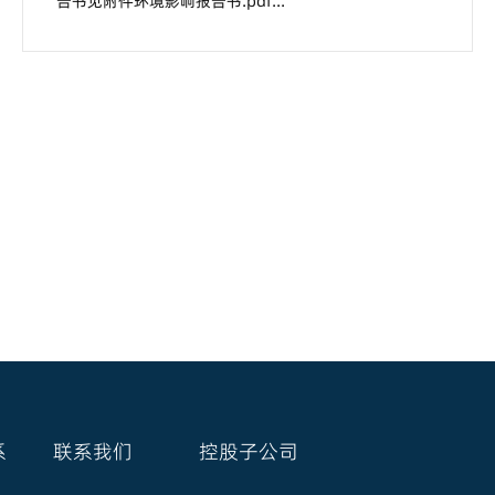
告书见附件环境影响报告书.pdf...
系
联系我们
控股子公司