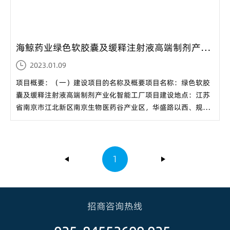
海鲸药业绿色软胶囊及缓释注射液高端制剂产业化智能工厂项目 环境影响评价第一次公示...
2023.01.09
项目概要：（一）建设项目的名称及概要项目名称：绿色软胶
囊及缓释注射液高端制剂产业化智能工厂项目建设地点：江苏
省南京市江北新区南京生物医药谷产业区，华盛路以西、规划
地块以东、新科十一路以南、药谷大道以北地块项目性质：新
建总投资：81000万元建设项目概况：拟建综合制剂车间、智
能仓库、研发楼（含制剂中试）、原料车间（含...
1
招商咨询热线