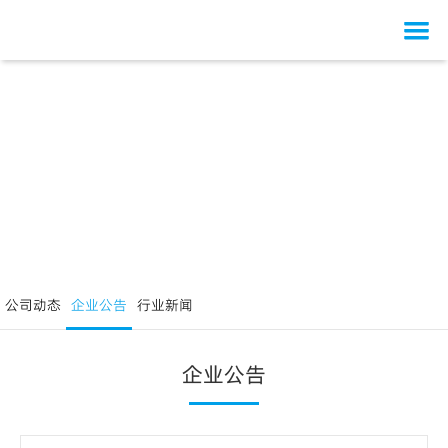
网站首页
关于我们
产品中心
公司概况
研发创新
发展历程
骨健康类
质量建设
组织架构
呼吸系统类
研发概况
公司新闻
荣誉资质
其他用药
研发团队
质量仪器展示
公司动态
企业公告
行业新闻
人才资源
业务合作
研发合作
生产车间规模
公司动态
投资者关系
研发成果
生产车间
企业公告
人才战略
企业公告
联系我们
安全管理
行业新闻
员工培养
股票