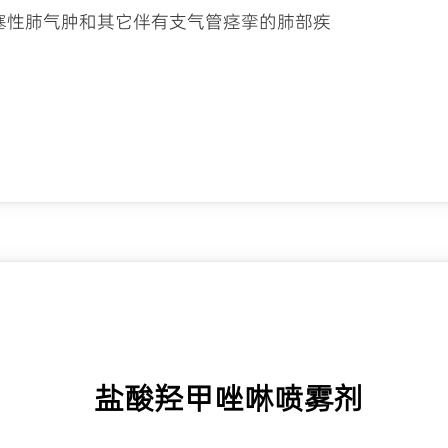
塞性肺气肿和其它伴有支气管痉挛的肺部疾
盐酸羟甲唑啉喷雾剂