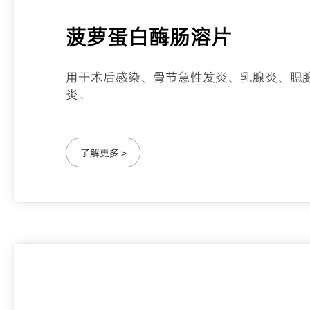
菠萝蛋白酶肠溶片
用于术后感染、骨节急性发炎、乳腺炎、腮
炎。
了解更多 >