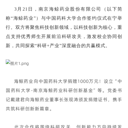
环境保护
员工风采
互动平台
联系我们
3月21日，南京海鲸药业股份有限公司（以下简
加入我们
称“海鲸药业”）与中国药科大学合作签约仪式在宁举
行。双方将聚焦科技创新领域，以科技创新为核心，重
点支持优秀师生开展前沿科研攻关，激发校企协同创
新，共同探索“科研+产业”深度融合的共赢模式。
海鲸药业向中国药科大学捐赠1000万元！设立“中
国药科大学-南京海鲸药业科研创新基金”等。党委书
记戴建君向海鲸药业董事长张现涛颁发捐赠证书，携手
共筑科研创新新篇章。
此次合作将围绕科研攻关、创新能力方向持续发