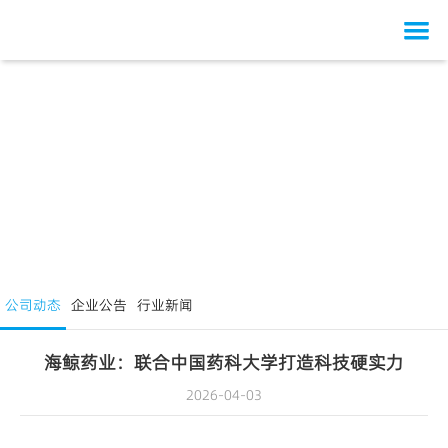
网站首页
关于我们
产品中心
公司概况
研发创新
发展历程
骨健康类
质量建设
组织架构
呼吸系统类
研发概况
公司新闻
荣誉资质
其他用药
研发团队
质量仪器展示
公司动态
企业公告
行业新闻
人才资源
业务合作
研发合作
生产车间规模
公司动态
海鲸药业：联合中国药科大学打造科技硬实力
投资者关系
研发成果
生产车间
企业公告
人才战略
2026-04-03
联系我们
安全管理
行业新闻
员工培养
股票